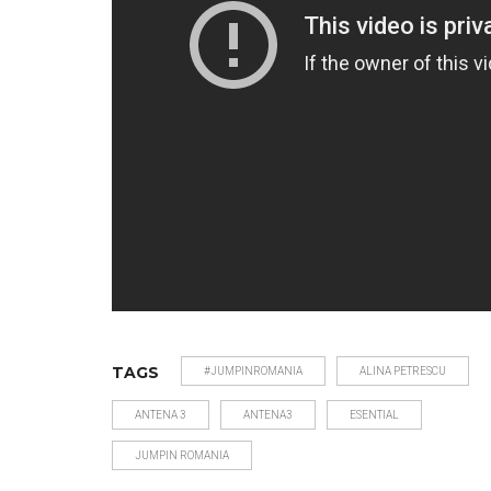
TAGS
#JUMPINROMANIA
ALINA PETRESCU
ANTENA 3
ANTENA3
ESENTIAL
JUMPIN ROMANIA