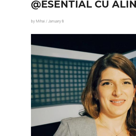
@ESENTIAL CU ALI
by
Mihai
/
January 8