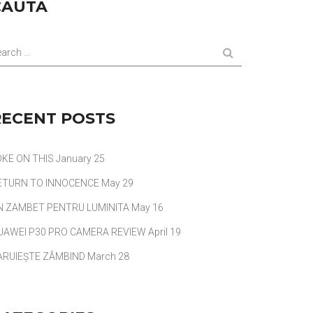
CAUTA
arch ...
RECENT POSTS
OKE ON THIS
January 25
ETURN TO INNOCENCE
May 29
N ZAMBET PENTRU LUMINITA
May 16
UAWEI P30 PRO CAMERA REVIEW
April 19
ARUIEȘTE ZÂMBIND
March 28