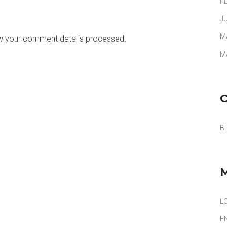
F
J
M
w your comment data is processed.
M
B
L
E