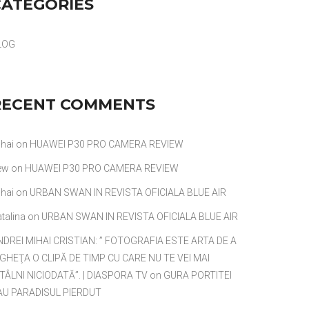
CATEGORIES
LOG
RECENT COMMENTS
hai
on
HUAWEI P30 PRO CAMERA REVIEW
ew
on
HUAWEI P30 PRO CAMERA REVIEW
hai
on
URBAN SWAN IN REVISTA OFICIALA BLUE AIR
talina
on
URBAN SWAN IN REVISTA OFICIALA BLUE AIR
NDREI MIHAI CRISTIAN: ” FOTOGRAFIA ESTE ARTA DE A
NGHEŢA O CLIPĂ DE TIMP CU CARE NU TE VEI MAI
TÂLNI NICIODATĂ”. | DIASPORA TV
on
GURA PORTITEI
AU PARADISUL PIERDUT