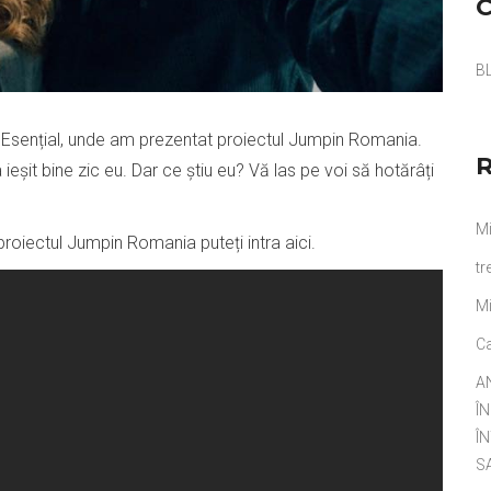
B
ea Esențial, unde am prezentat proiectul Jumpin Romania.
ieșit bine zic eu. Dar ce știu eu? Vă las pe voi să hotărâți
Mi
proiectul Jumpin Romania puteți intra
aici
.
tr
Mi
Ca
A
Î
ÎN
S