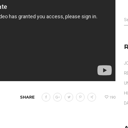
Se
J
R
U
H
SHARE
190
D