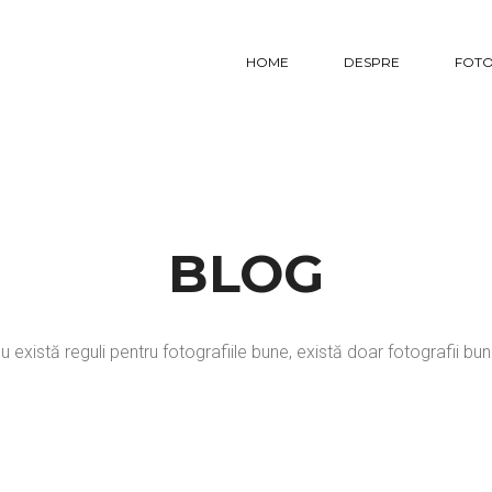
HOME
DESPRE
FOTO
BLOG
u există reguli pentru fotografiile bune, există doar fotografii bun