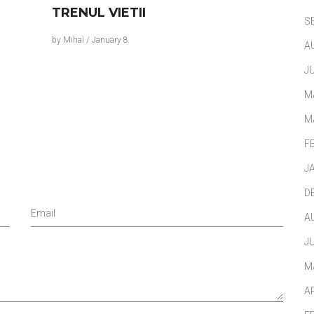
TRENUL VIETII
S
by
Mihai
/
January 8
A
J
M
M
F
J
D
Email
A
J
M
A