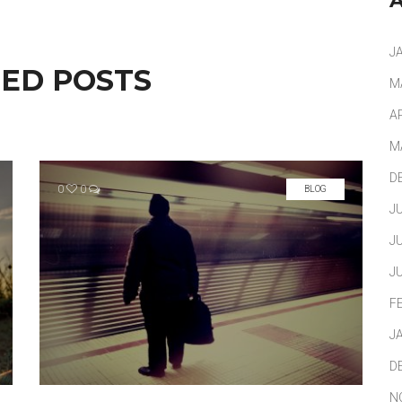
J
ED POSTS
M
A
M
D
0
0
BLOG
J
J
J
F
J
D
N