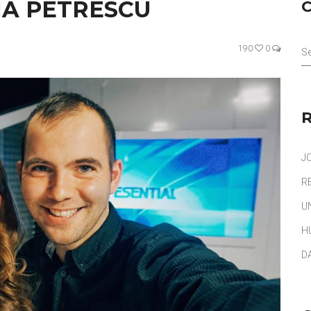
NA PETRESCU
190
0
Se
J
R
U
H
D