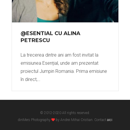
@ESENTIAL CU ALINA
PETRESCU
La trecerea dintre ani am fost invitat la
emisiunea Esențial, unde am prezentat
proiectul Jumpin Romania. Prima emisiune
în direct,…
© 2012-2020 All rights reserved.
dinMers Photography
by Andrei Mihai Cristian. Contact
aici