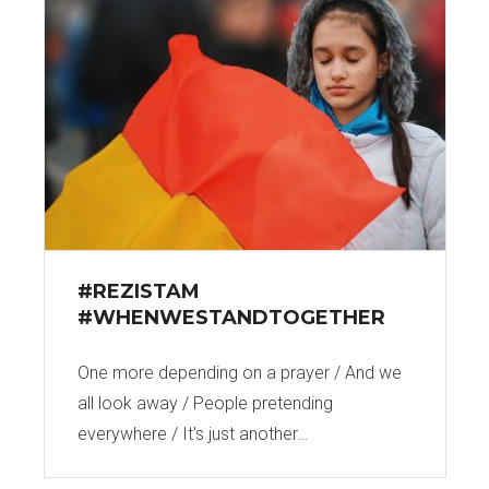
#REZISTAM
#WHENWESTANDTOGETHER
One more depending on a prayer / And we
all look away / People pretending
everywhere / It's just another…