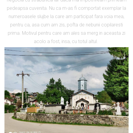
pedeapsa cuvenita. Nu ca m-as fi comportat exemplar la
numeroasele slujbe la care am participat fara voia mea,
pentru ca, asa cum am zis, pofta de nebunii copilaresti
prima. Motivul pentru care am ales sa merg in aceasta zi
acolo a fost, insa, cu totul altul.