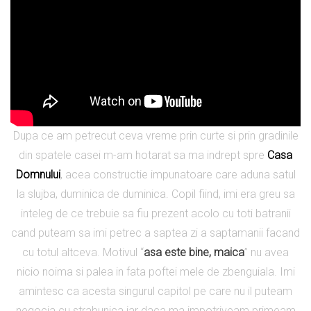
Dupa ce am petrecut ceva vreme prin curte si prin gradinile
din spatele casei m-am hotarat sa ma indrept spre
Casa
Domnului
, acea constructie impunatoare care aduna satul
la slujba, duminica de duminica. Copil fiind, imi era greu sa
inteleg de ce trebuie sa fiu prezent acolo cu toti batranii
cand puteam sa imi petrec a saptea zi a saptamanii facand
cu totul altceva. Motivul “
asa este bine, maica
” nu avea
nicio noima si palea in fata poftei mele de zbenguiala. Imi
amintesc ca acesta singurul capitol pe care nu il puteam
negocia cu strabunica iar daca ma impotriveam primeam