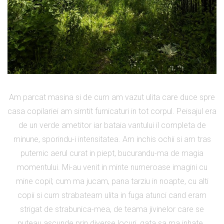
Am parcat masina si de cum am vazut ulita care duce spre
casa copilariei am simtit furnicaturi in tot corpul. Peisajul era
de un verde ametitor iar bataia vantului il completa de
minune, sporindu-i intensitatea. Am inchis ochii si am tras
puternic aerul curat in piept, bucurandu-ma de magia
momentului. Mi-au venit in minte numeroase imagini cu
mine copil; cum ma jucam, pana tarziu in noapte, cu alti
copii si cum strabateam ulita in fuga atunci cand eram
strigat de strabunica-mea, de teama jivinelor care se
puteau ascunde prin diverse locuri, gata sa ma inhate.