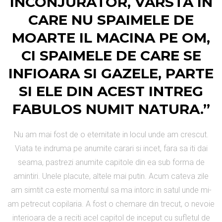
INCONJURATOR, VARSTA IN
CARE NU SPAIMELE DE
MOARTE IL MACINA PE OM,
CI SPAIMELE DE CARE SE
INFIOARA SI GAZELE, PARTE
SI ELE DIN ACEST INTREG
FABULOS NUMIT NATURA.”
Nu am mai fost de o eternitate in locul unde am crescut.
Viata te indruma pe anumite carari si incet, fara sa iti dai
seama, pastrezi anumite capitole din ea sub forma de
amintiri. Unele placute, altele mai putin. Acum cateva zile
am simtit ca este momentul sa ma intorc in satul unde mi-
am petrecut copilaria. A fost o chemare din trecut, o nevoie
interioara de a reciti acel capitol de inceput cu sufletul de