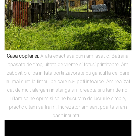
Casa copilariei.
Arata exact asa cum am lasat-o. Batrana,
apasata de timp, uitata de vreme si totusi primitoare. Am
zabovit o clipa in fata portii zavorate cu gandul la cei care
nu mai sunt, la timpul pe care nu-l poti intoarce. Am realizat
cat de mult alergam in stanga si-n dreapta si uitam de noi,
uitam sa ne oprim si sa ne bucuram de lucrurile simple,
practic uitam sa traim. Increzator am sarit poarta si am
pasit inauntru…