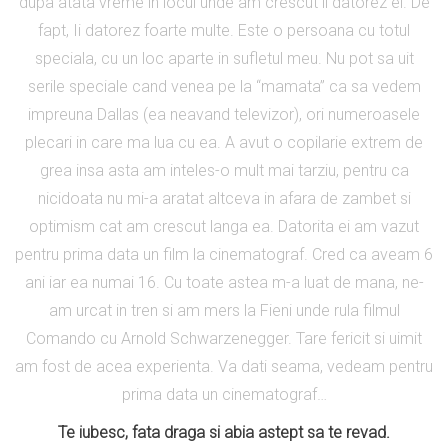
dupa atata vreme in locul unde am crescut il datorez ei. De
fapt, Ii datorez foarte multe. Este o persoana cu totul
speciala, cu un loc aparte in sufletul meu. Nu pot sa uit
serile speciale cand venea pe la “mamata” ca sa vedem
impreuna Dallas (ea neavand televizor), ori numeroasele
plecari in care ma lua cu ea. A avut o copilarie extrem de
grea insa asta am inteles-o mult mai tarziu, pentru ca
nicidoata nu mi-a aratat altceva in afara de zambet si
optimism cat am crescut langa ea.
Datorita ei am vazut
pentru prima data un film la cinematograf. Cred ca aveam 6
ani iar ea numai 16. Cu toate astea m-a luat de mana, ne-
am urcat in tren si am mers la Fieni
unde rula filmul
Comando cu Arnold Schwarzenegger. Tare fericit si uimit
am fost de acea experienta. Va dati seama, vedeam pentru
prima data un cinematograf…
Te iubesc, fata draga si abia astept sa te revad.