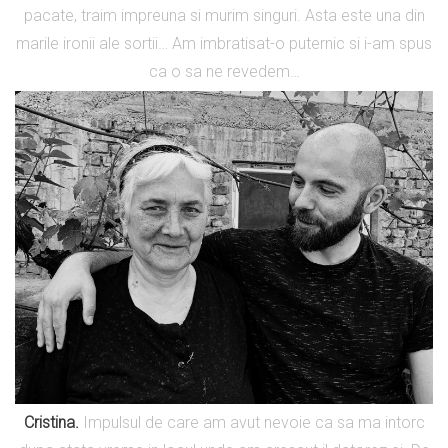
pacate, traim impreuna si murim singuri. Asta este una din
marile ironii ale sortii… Am imbratisat-o puternic si i-am spus
ca o sa ne revedem…
Cristina.
Impulsul de care am avut nevoie ca sa ma intorc