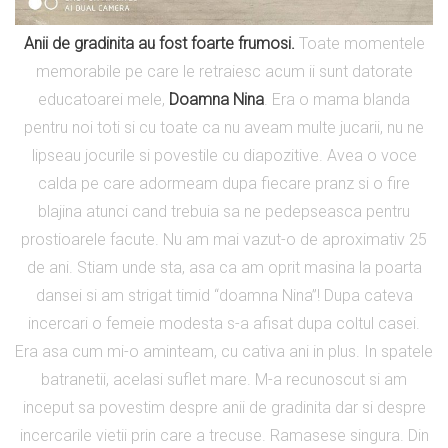
Anii de gradinita au fost foarte frumosi.
Toate momentele
memorabile pe care le retraiesc acum ii sunt datorate
educatoarei mele,
Doamna Nina
. Era o mama blanda
pentru noi toti si cu toate ca nu aveam multe jucarii, nu ne
lipseau jocurile si povestile cu diapozitive. Avea o voce
calda pe care adormeam dupa fiecare pranz si o fire
blajina atunci cand trebuia sa ne pedepseasca pentru
prostioarele facute. Nu am mai vazut-o de aproximativ 25
de ani. Stiam unde sta, asa ca am oprit masina la poarta
dansei si am strigat timid “doamna Nina”! Dupa cateva
incercari o femeie modesta s-a afisat dupa coltul casei.
Era asa cum mi-o aminteam, cu cativa ani in plus. In spatele
batranetii, acelasi suflet mare. M-a recunoscut si am
inceput sa povestim despre anii de gradinita dar si despre
incercarile vietii prin care a trecuse. Ramasese singura. Din