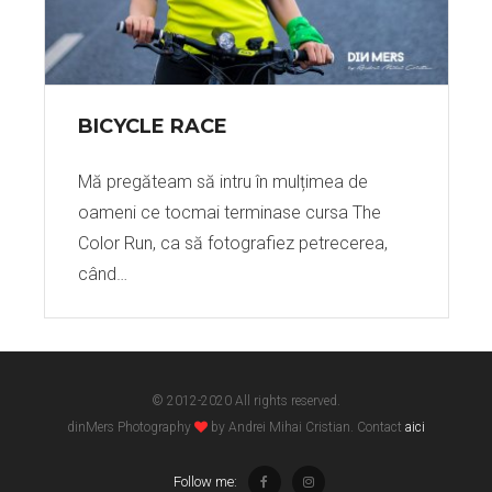
BICYCLE RACE
Mă pregăteam să intru în mulțimea de
oameni ce tocmai terminase cursa The
Color Run, ca să fotografiez petrecerea,
când…
© 2012-2020 All rights reserved.
dinMers Photography
by Andrei Mihai Cristian. Contact
aici
Follow me: