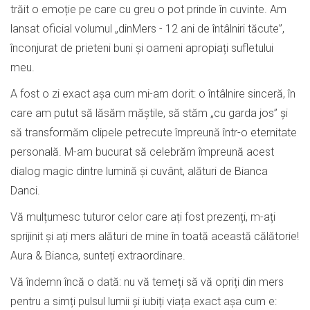
trăit o emoție pe care cu greu o pot prinde în cuvinte. Am
lansat oficial volumul „dinMers - 12 ani de întâlniri tăcute”,
înconjurat de prieteni buni și oameni apropiați sufletului
meu.
A fost o zi exact așa cum mi-am dorit: o întâlnire sinceră, în
care am putut să lăsăm măștile, să stăm „cu garda jos” și
să transformăm clipele petrecute împreună într-o eternitate
personală. M-am bucurat să celebrăm împreună acest
dialog magic dintre lumină și cuvânt, alături de Bianca
Danci.
Vă mulțumesc tuturor celor care ați fost prezenți, m-ați
sprijinit și ați mers alături de mine în toată această călătorie!
Aura & Bianca, sunteți extraordinare.
Vă îndemn încă o dată: nu vă temeți să vă opriți din mers
pentru a simți pulsul lumii și iubiți viața exact așa cum e: