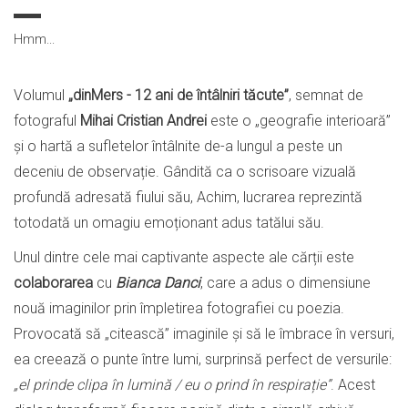
Hmm...
Volumul
„dinMers - 12 ani de întâlniri tăcute”
, semnat de
fotograful
Mihai Cristian Andrei
este o „geografie interioară”
și o hartă a sufletelor întâlnite de-a lungul a peste un
deceniu de observație. Gândită ca o scrisoare vizuală
profundă adresată fiului său, Achim, lucrarea reprezintă
totodată un omagiu emoționant adus tatălui său.
Unul dintre cele mai captivante aspecte ale cărții este
colaborarea
cu
Bianca Danci
, care a adus o dimensiune
nouă imaginilor prin împletirea fotografiei cu poezia.
Provocată să „citească” imaginile și să le îmbrace în versuri,
ea creează o punte între lumi, surprinsă perfect de versurile:
„el prinde clipa în lumină / eu o prind în respirație”
. Acest