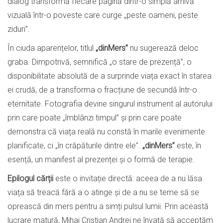
dialog transformă fiecare pagină dintr-o simplă arhivă
vizuală într-o poveste care curge „peste oameni, peste
ziduri”.
În ciuda aparențelor, titlul
„dinMers”
nu sugerează deloc
graba. Dimpotrivă, semnifică „o stare de prezență”, o
disponibilitate absolută de a surprinde viața exact în starea
ei crudă, de a transforma o fracțiune de secundă într-o
eternitate. Fotografia devine singurul instrument al autorului
prin care poate „îmblânzi timpul” și prin care poate
demonstra că viața reală nu constă în marile evenimente
planificate, ci „în crăpăturile dintre ele”.
„dinMers”
este, în
esență, un manifest al prezenței și o formă de terapie.
Epilogul cărții
este o invitație directă: aceea de a nu lăsa
viața să treacă fără a o atinge și de a nu se teme să se
oprească din mers pentru a simți pulsul lumii. Prin această
lucrare matură, Mihai Cristian Andrei ne învață să acceptăm