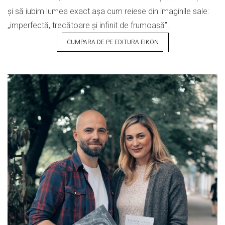
și să iubim lumea exact așa cum reiese din imaginile sale:
„imperfectă, trecătoare și infinit de frumoasă”.
CUMPARA DE PE EDITURA EIKON