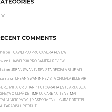
CATEGORIES
LOG
RECENT COMMENTS
hai
on
HUAWEI P30 PRO CAMERA REVIEW
ew
on
HUAWEI P30 PRO CAMERA REVIEW
hai
on
URBAN SWAN IN REVISTA OFICIALA BLUE AIR
talina
on
URBAN SWAN IN REVISTA OFICIALA BLUE AIR
NDREI MIHAI CRISTIAN: ” FOTOGRAFIA ESTE ARTA DE A
NGHEŢA O CLIPĂ DE TIMP CU CARE NU TE VEI MAI
TÂLNI NICIODATĂ”. | DIASPORA TV
on
GURA PORTITEI
AU PARADISUL PIERDUT