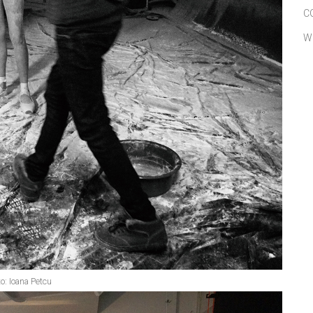
C
W
o: Ioana Petcu