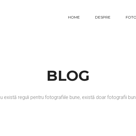
HOME
DESPRE
FOTO
BLOG
u există reguli pentru fotografiile bune, există doar fotografii bun