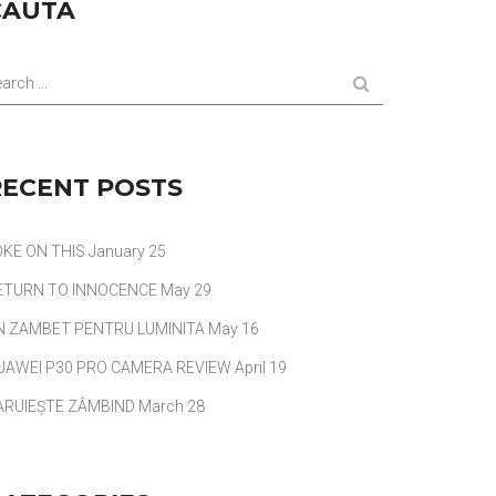
CAUTA
arch ...
RECENT POSTS
OKE ON THIS
January 25
ETURN TO INNOCENCE
May 29
N ZAMBET PENTRU LUMINITA
May 16
UAWEI P30 PRO CAMERA REVIEW
April 19
ARUIEȘTE ZÂMBIND
March 28