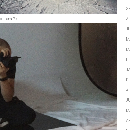
S
A
o: Ioana Petcu
J
M
M
F
J
D
A
J
M
A