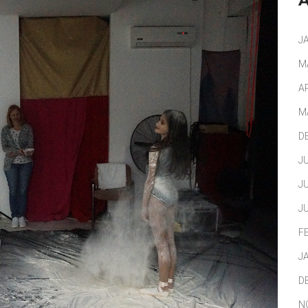
J
M
A
M
D
J
J
J
F
J
D
N