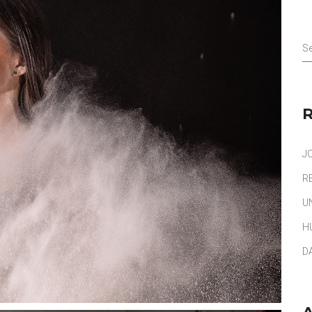
Se
J
R
U
H
D