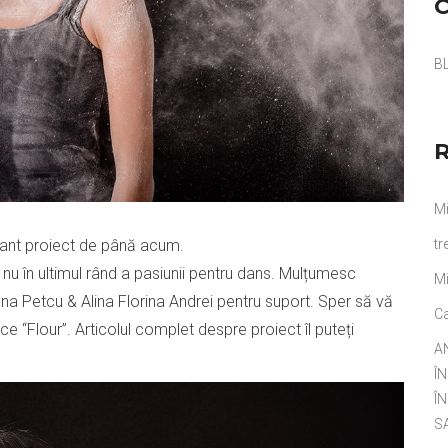
B
Mi
sant proiect de până acum.
tr
i nu în ultimul rând a pasiunii pentru dans. Mulțumesc
Mi
na Petcu & Alina Florina Andrei pentru suport. Sper să vă
Ca
e “Flour”. Articolul complet despre proiect îl puteți
A
Î
ÎN
S