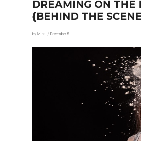
DREAMING ON THE 
{BEHIND THE SCENE
by
Mihai
/
December 5