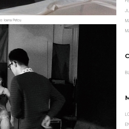
F
J
o: Ioana Petcu
M
M
B
L
E