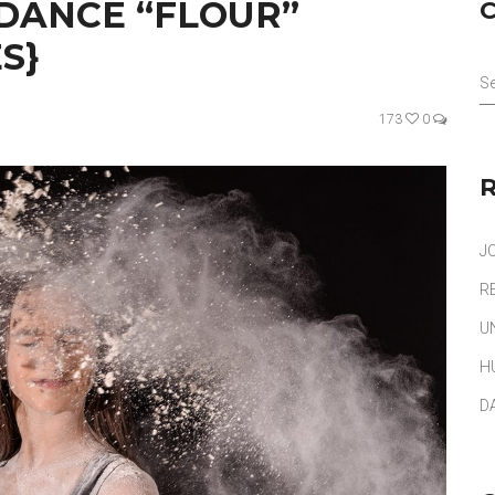
DANCE “FLOUR”
S}
Se
173
0
J
R
U
H
D