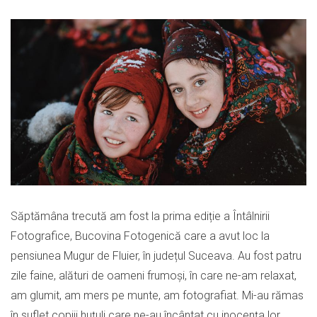
Săptămâna trecută am fost la prima ediție a Întâlnirii
Fotografice, Bucovina Fotogenică care a avut loc la
pensiunea Mugur de Fluier, în județul Suceava. Au fost patru
zile faine, alături de oameni frumoși, în care ne-am relaxat,
am glumit, am mers pe munte, am fotografiat.
Mi-au rămas
în suflet copiii huțuli care ne-au încântat cu inocența lor,