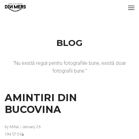
BLOG
“Nu există reguli pentru fotografiile bune, există doar
fotografii bune.”
AMINTIRI DIN
BUCOVINA
by
Mihai
/
January 26
194
0