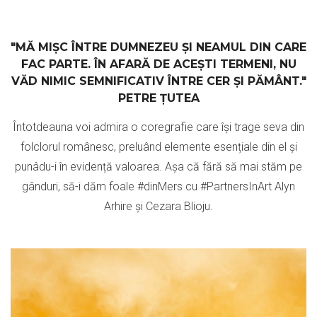
"MĂ MIȘC ÎNTRE DUMNEZEU ȘI NEAMUL DIN CARE
FAC PARTE. ÎN AFARĂ DE ACEȘTI TERMENI, NU
VĂD NIMIC SEMNIFICATIV ÎNTRE CER ȘI PĂMÂNT."
PETRE ȚUTEA
Întotdeauna voi admira o coregrafie care își trage seva din
folclorul românesc, preluând elemente esențiale din el și
punâdu-i în evidență valoarea. Așa că fără să mai stăm pe
gânduri, să-i dăm foale #dinMers cu #PartnersInArt Alyn
Arhire și Cezara Blioju.