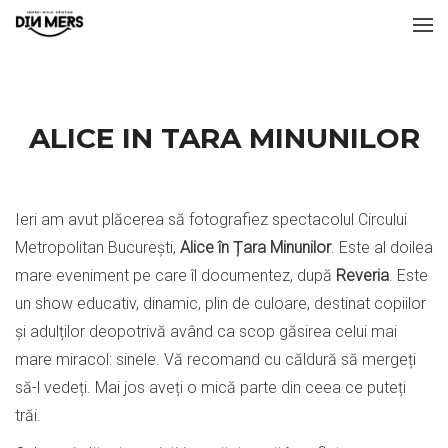
ALICE IN TARA MINUNILOR
Ieri am avut plăcerea să fotografiez spectacolul Circului
Metropolitan București,
Alice în Țara Minunilor
. Este al doilea
mare eveniment pe care îl documentez, după
Reveria
. Este
un show educativ, dinamic, plin de culoare, destinat copiilor
și adulților deopotrivă având ca scop găsirea celui mai
mare miracol: sinele. Vă recomand cu căldură să mergeți
să-l vedeți. Mai jos aveți o mică parte din ceea ce puteți
trăi.