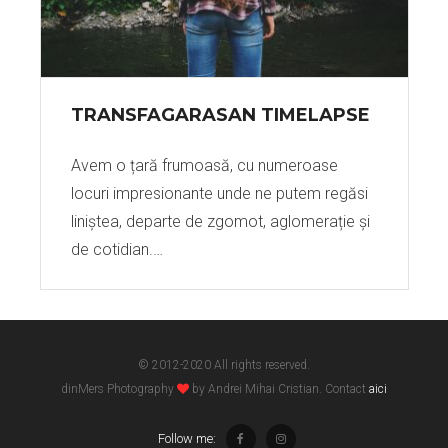
TRANSFAGARASAN TIMELAPSE
Avem o țară frumoasă, cu numeroase
locuri impresionante unde ne putem regăsi
liniștea, departe de zgomot, aglomerație și
de cotidian.…
© 2012-2020 All rights reserved.
dinMers Photography
by Andrei Mihai Cristian. Contact
aici
Follow me: