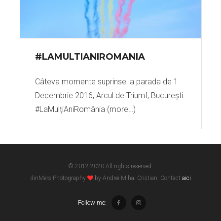
#LAMULTIANIROMANIA
Câteva momente suprinse la parada de 1
Decembrie 2016, Arcul de Triumf, București.
#LaMulțiAniRomânia (more…)
© 2012-2020 All rights reserved.
dinMers Photography
by Andrei Mihai Cristian. Contact
aici
Follow me: