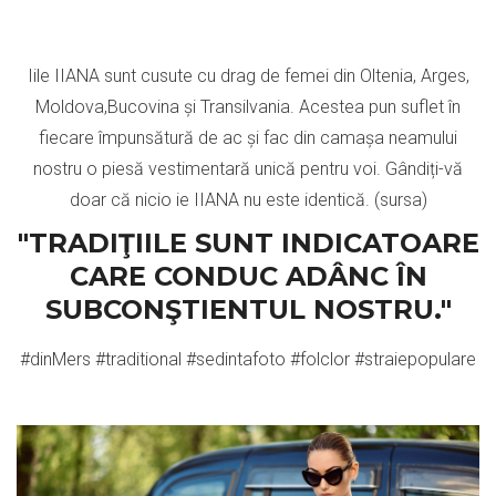
Iile IIANA sunt cusute cu drag de femei din Oltenia, Arges,
Moldova,Bucovina și Transilvania. Acestea pun suflet în
fiecare împunsătură de ac și fac din camașa neamului
nostru o piesă vestimentară unică pentru voi. Gândiți-vă
doar că nicio ie IIANA nu este identică. (
sursa
)
"TRADIŢIILE SUNT INDICATOARE
CARE CONDUC ADÂNC ÎN
SUBCONŞTIENTUL NOSTRU."
#dinMers #traditional #sedintafoto #folclor #straiepopulare