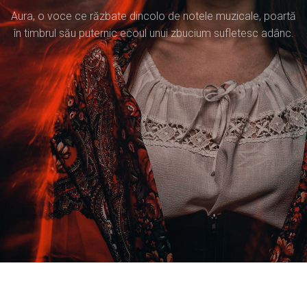
Aura, o voce ce răzbate dincolo de notele muzicale, poartă
în timbrul său puternic ecoul unui zbucium sufletesc adânc.