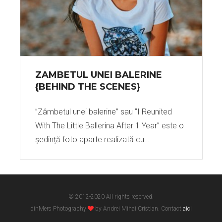
ZAMBETUL UNEI BALERINE
{BEHIND THE SCENES}
”Zâmbetul unei balerine” sau ”I Reunited
With The Little Ballerina After 1 Year” este o
ședință foto aparte realizată cu…
© 2012-2020 All rights reserved.
dinMers Photography
by Andrei Mihai Cristian. Contact
aici