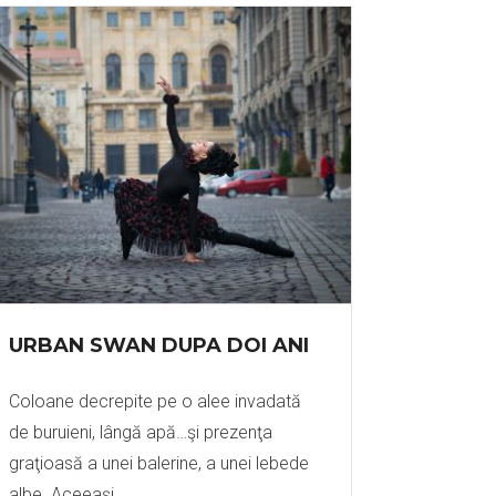
URBAN SWAN DUPA DOI ANI
Coloane decrepite pe o alee invadată
de buruieni, lângă apă…şi prezenţa
graţioasă a unei balerine, a unei lebede
albe. Aceeaşi…