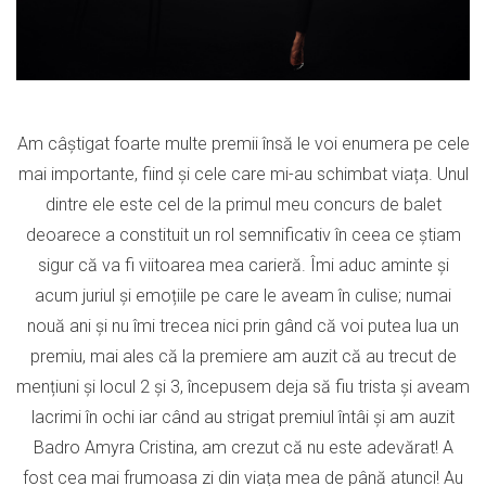
Am câștigat foarte multe premii însă le voi enumera pe cele
mai importante, fiind și cele care mi-au schimbat viața. Unul
dintre ele este cel de la primul meu concurs de balet
deoarece a constituit un rol semnificativ în ceea ce știam
sigur că va fi viitoarea mea carieră. Îmi aduc aminte și
acum juriul și emoțiile pe care le aveam în culise; numai
nouă ani și nu îmi trecea nici prin gând că voi putea lua un
premiu, mai ales că la premiere am auzit că au trecut de
mențiuni și locul 2 și 3, începusem deja să fiu trista și aveam
lacrimi în ochi iar când au strigat premiul întâi și am auzit
Badro Amyra Cristina, am crezut că nu este adevărat! A
fost cea mai frumoasa zi din viața mea de până atunci! Au