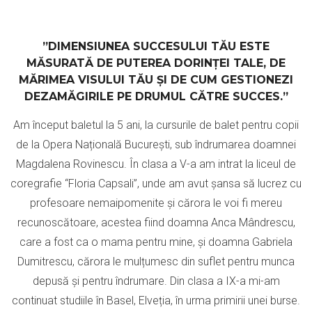
”DIMENSIUNEA SUCCESULUI TĂU ESTE
MĂSURATĂ DE PUTEREA DORINȚEI TALE, DE
MĂRIMEA VISULUI TĂU ȘI DE CUM GESTIONEZI
DEZAMĂGIRILE PE DRUMUL CĂTRE SUCCES.”
Am început baletul la 5 ani, la cursurile de balet pentru copii
de la Opera Națională București, sub îndrumarea doamnei
Magdalena Rovinescu. În clasa a V-a am intrat la liceul de
coregrafie “Floria Capsali”, unde am avut șansa să lucrez cu
profesoare nemaipomenite și cărora le voi fi mereu
recunoscătoare, acestea fiind doamna Anca Mândrescu,
care a fost ca o mama pentru mine, și doamna Gabriela
Dumitrescu, cărora le mulțumesc din suflet pentru munca
depusă și pentru îndrumare. Din clasa a IX-a mi-am
continuat studiile în Basel, Elveția, în urma primirii unei burse.