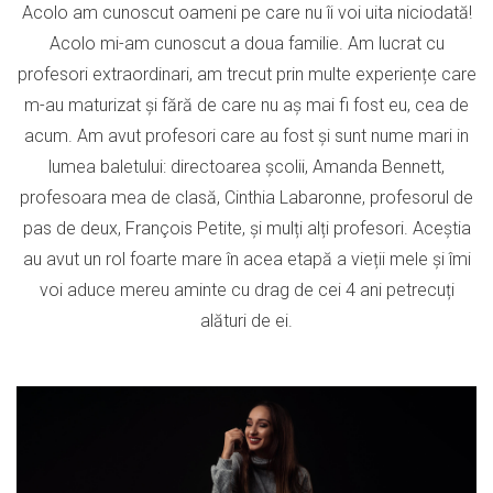
Acolo am cunoscut oameni pe care nu îi voi uita niciodată!
Acolo mi-am cunoscut a doua familie. Am lucrat cu
profesori extraordinari, am trecut prin multe experiențe care
m-au maturizat și fără de care nu aș mai fi fost eu, cea de
acum. Am avut profesori care au fost și sunt nume mari in
lumea baletului: directoarea școlii, Amanda Bennett,
profesoara mea de clasă, Cinthia Labaronne, profesorul de
pas de deux, François Petite, și mulți alți profesori. Aceștia
au avut un rol foarte mare în acea etapă a vieții mele și îmi
voi aduce mereu aminte cu drag de cei 4 ani petrecuți
alături de ei.