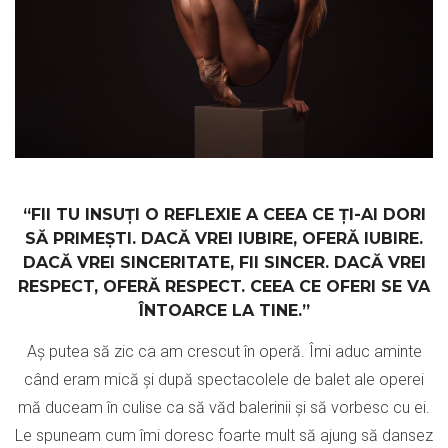
“FII TU INSUȚI O REFLEXIE A CEEA CE ȚI-AI DORI
SĂ PRIMEȘTI. DACĂ VREI IUBIRE, OFERĂ IUBIRE.
DACĂ VREI SINCERITATE, FII SINCER. DACĂ VREI
RESPECT, OFERĂ RESPECT. CEEA CE OFERI SE VA
ÎNTOARCE LA TINE.”
Aș putea să zic ca am crescut în operă. Îmi aduc aminte
când eram mică și după spectacolele de balet ale operei
mă duceam în culise ca să văd balerinii și să vorbesc cu ei.
Le spuneam cum îmi doresc foarte mult să ajung să dansez