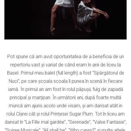
Pot spune că am avut oportunitatea de a beneficia de un
repertoriu vast și variat de când eram în anii de liceu la
Basel. Primul meu balet (full length) a fost “Spărgătorul de
Nuci”, pe care școala scoala îl punea în scenă în fiecare
iarnă. În primul an am fost în rolul păpușii, fulg de zapadă
principal și marțipan. În următorii ani, după foarte multă
muncă am ajuns acolo unde visam, și am dansat atât in
rolul Clarei cât și rolul Prințesei Sugar Plum. Tot în liceu am
dansat în “La Fille mal gardée”, “Serenade”, “Valse Fantasie”,
“Soiree Musicale”, “All shall be”, “Who cares?” și multe altele.