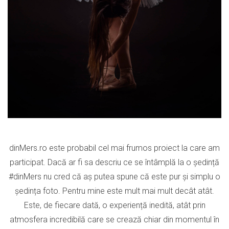
dinMers.ro este probabil cel mai frumos proiect la care am
participat. Dacă ar fi sa descriu ce se întâmplă la o ședință
#dinMers nu cred că aș putea spune că este pur și simplu o
ședința foto. Pentru mine este mult mai mult decât atât.
Este, de fiecare dată, o experiență inedită, atât prin
atmosfera incredibilă care se crează chiar din momentul în