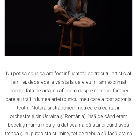
Nu pot să spun că am fost influențată de trecutul artistic al
familiei, deoarece la vârsta la care eu mi-am exprimat
dorința față de arta, nu aflasem despre membrii familiei
care au trăit in lumea artei (bunicul meu care a fost actor la
teatrul Notara și străbunicul meu care a cântat in
orchestrele din Ucraina și România), însă de când eram
bebeluș mama mea și-a dat seama că atunci când avea
treaba și nu putea sta cu mine, tot ce trebuia să facă era să