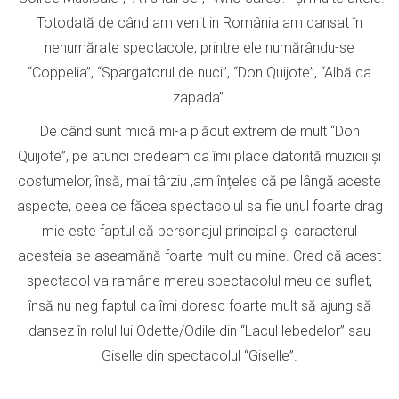
Totodată de când am venit in România am dansat în
nenumărate spectacole, printre ele numărându-se
“Coppelia”, “Spargatorul de nuci”, “Don Quijote”, “Albă ca
zapada”.
De când sunt mică mi-a plăcut extrem de mult “Don
Quijote”, pe atunci credeam ca îmi place datorită muzicii și
costumelor, însă, mai târziu ,am înțeles că pe lângă aceste
aspecte, ceea ce făcea spectacolul sa fie unul foarte drag
mie este faptul că personajul principal și caracterul
acesteia se aseamănă foarte mult cu mine. Cred că acest
spectacol va ramâne mereu spectacolul meu de suflet,
însă nu neg faptul ca îmi doresc foarte mult să ajung să
dansez în rolul lui Odette/Odile din “Lacul lebedelor” sau
Giselle din spectacolul “Giselle”.