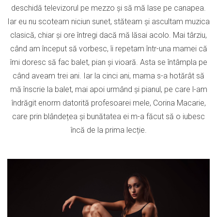
deschidă televizorul pe mezzo și să mă lase pe canapea.
Iar eu nu scoteam niciun sunet, stăteam și ascultam muzica
clasică, chiar și ore întregi dacă mă lăsai acolo. Mai târziu,
când am început să vorbesc, îi repetam într-una mamei că
îmi doresc să fac balet, pian și vioară. Asta se întâmpla pe
când aveam trei ani. Iar la cinci ani, mama s-a hotărât să
mă înscrie la balet, mai apoi urmând și pianul, pe care l-am
îndrăgit enorm datorită profesoarei mele, Corina Macarie,
care prin blândețea și bunătatea ei m-a făcut să o iubesc
încă de la prima lecție.